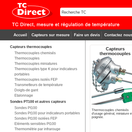
Accueil
Capteurs sur mesure
Faire un devis
Contactez nou
Capteurs thermocouples
Capteurs
Thermocouples chemisés
thermocouples
Thermocouples
Thermocouples miniatures
Thermocouples type K pour indicateurs
portables
Thermocouples isolés FEP
Transmetteurs de température
Doigts-de gant
Etalonnage
Sondes PT100 et autres capteurs
Sondes Pt100
Thermocouples chemisés
Sondes Pt100 pour indicateurs portables
d'usage général, miniature e
poignée.
Sondes Pt100 isolées FEP
Eléments sensibles Pt100
Thermométrie par infrarouge