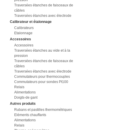
pression
Traversées étanches de faisceaux de
câbles
Traversées étanches avec électrode
Calibrateur et étalonnage
Calibrateurs
Etalonnage
Accessoires
Accessoires
Traversées étanches au vide et à la
pression
Traversées étanches de faisceaux de
câbles
Traversées étanches avec électrode
Commutateurs pour thermocouples
Commutateurs pour sondes Pt100
Relais
Alimentations
Doigts-de gant
Autres produits
Rubans et pastilles thermométriques
Eléments chauffants
Alimentations
Relais