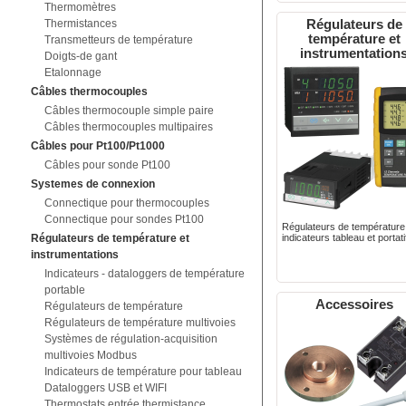
Thermomètres
Régulateurs de
Thermistances
température et
Transmetteurs de température
instrumentation
Doigts-de gant
Etalonnage
Câbles thermocouples
Câbles thermocouple simple paire
Câbles thermocouples multipaires
Câbles pour Pt100/Pt1000
Câbles pour sonde Pt100
Systemes de connexion
Connectique pour thermocouples
Connectique pour sondes Pt100
Régulateurs de température
Régulateurs de température et
indicateurs tableau et portati
instrumentations
Indicateurs - dataloggers de température
portable
Accessoires
Régulateurs de température
Régulateurs de température multivoies
Systèmes de régulation-acquisition
multivoies Modbus
Indicateurs de température pour tableau
Dataloggers USB et WIFI
Thermostats entrée thermistance