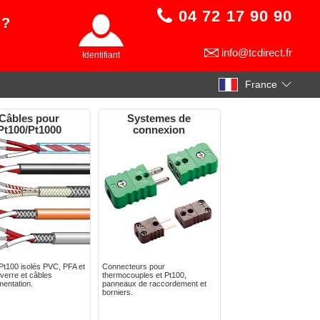
04 72 17 90 90
 ?
info@tcdirect.fr
Identifiant
France
Câbles pour
Systemes de
Pt100/Pt1000
connexion
Pt100 isolés PVC, PFA et
Connecteurs pour
 verre et câbles
thermocouples et Pt100,
mentation.
panneaux de raccordement et
borniers.