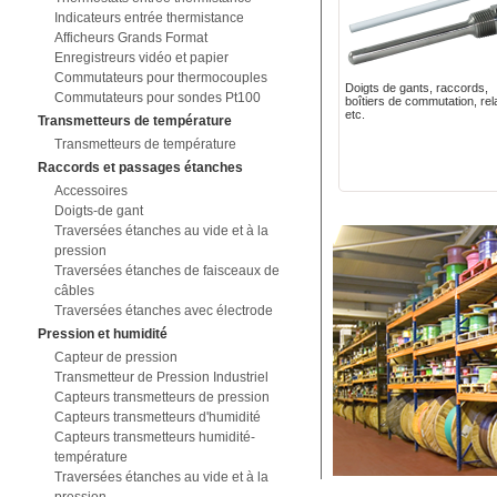
Indicateurs entrée thermistance
Afficheurs Grands Format
Enregistreurs vidéo et papier
Commutateurs pour thermocouples
Doigts de gants, raccords,
Commutateurs pour sondes Pt100
boîtiers de commutation, rela
etc.
Transmetteurs de température
Transmetteurs de température
Raccords et passages étanches
Accessoires
Doigts-de gant
Traversées étanches au vide et à la
pression
Traversées étanches de faisceaux de
câbles
Traversées étanches avec électrode
Pression et humidité
Capteur de pression
Transmetteur de Pression Industriel
Capteurs transmetteurs de pression
Capteurs transmetteurs d'humidité
Capteurs transmetteurs humidité-
température
Traversées étanches au vide et à la