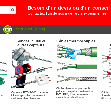
Besoin d'un devis ou d'un conseil
Contactez l'un de nos ingénieurs expérimentés
Panier (0 art., 0,00 €)
s
Sondes PT100 et
Câbles thermocouples
autres capteurs
Câbles thermocouple simple
paire et multipaires en isolation
Capteurs RTD Pt100, capteurs
Câbles 
PVC, PFA, fibre de verre et
t à
infrarouges, thermomètres à
fibre de
caoutchouc de silicone.
cadran et thermistances.
d'instru