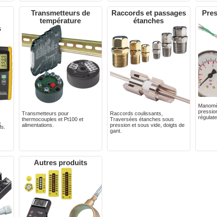
Transmetteurs de
Raccords et passages
Pres
température
étanches
s
Manomèt
pression
Transmetteurs pour
Raccords coulissants,
régulate
thermocouples et Pt100 et
Traversées étanches sous
,
alimentations.
pression et sous vide, doigts de
fs.
gant.
Autres produits