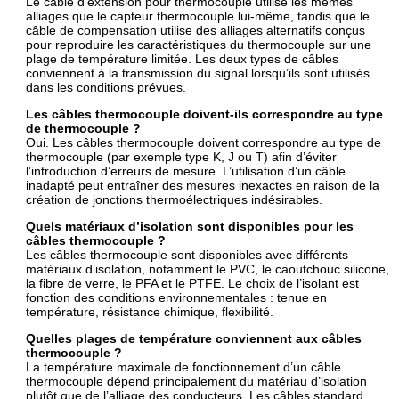
Le câble d’extension pour thermocouple utilise les mêmes
alliages que le capteur thermocouple lui-même, tandis que le
câble de compensation utilise des alliages alternatifs conçus
pour reproduire les caractéristiques du thermocouple sur une
plage de température limitée. Les deux types de câbles
conviennent à la transmission du signal lorsqu’ils sont utilisés
dans les conditions prévues.
Les câbles thermocouple doivent-ils correspondre au type
de thermocouple ?
Oui. Les câbles thermocouple doivent correspondre au type de
thermocouple (par exemple type K, J ou T) afin d’éviter
l’introduction d’erreurs de mesure. L’utilisation d’un câble
inadapté peut entraîner des mesures inexactes en raison de la
création de jonctions thermoélectriques indésirables.
Quels matériaux d’isolation sont disponibles pour les
câbles thermocouple ?
Les câbles thermocouple sont disponibles avec différents
matériaux d’isolation, notamment le PVC, le caoutchouc silicone,
la fibre de verre, le PFA et le PTFE. Le choix de l’isolant est
fonction des conditions environnementales : tenue en
température, résistance chimique, flexibilité.
Quelles plages de température conviennent aux câbles
thermocouple ?
La température maximale de fonctionnement d’un câble
thermocouple dépend principalement du matériau d’isolation
plutôt que de l’alliage des conducteurs. Les câbles standard