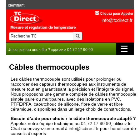
Identifiant
info@tcdirect.fr
Un conseil ou une offre ?
04 72 17 90 90
Appelez le
Câbles thermocouples
Les câbles thermocouple sont utilisés pour prolonger ou
raccorder des capteurs thermocouples aux instruments de
mesure tout en garantissant la précision et l’intégrité du signal.
Nous proposons une gamme complète de câbles thermocouple
simple paire ou multipaires, avec des isolations en PVC,
PTFE/PFA, caoutchouc de silicone, fibre de verre et fibre
céramique, disponibles dans un large choix de constructions.
Besoin d’aide pour choisir le câble thermocouple adapté ?
Appelez notre équipe technique au
04 72 17 90 90
, utilisez le
Chat ou envoyez un e-mail à
info@tcdirect.fr
pour bénéficier de
conseils d’experts.