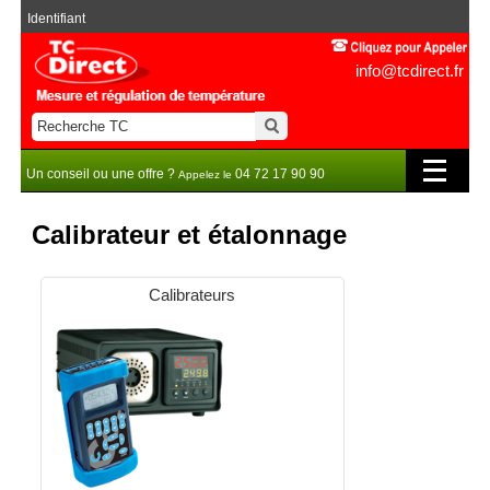
Identifiant
info@tcdirect.fr
Un conseil ou une offre ?
04 72 17 90 90
Appelez le
Calibrateur et étalonnage
Calibrateurs