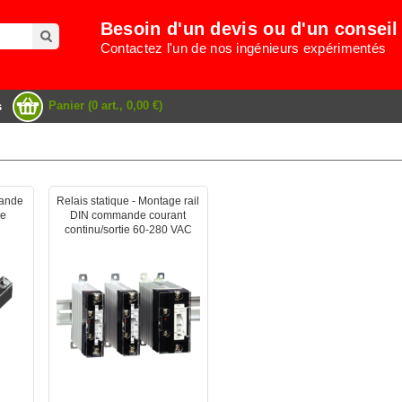
Besoin d'un devis ou d'un conseil
Contactez l'un de nos ingénieurs expérimentés
Panier (0 art., 0,00 €)
s
mande
Relais statique - Montage rail
ie
DIN commande courant
continu/sortie 60-280 VAC