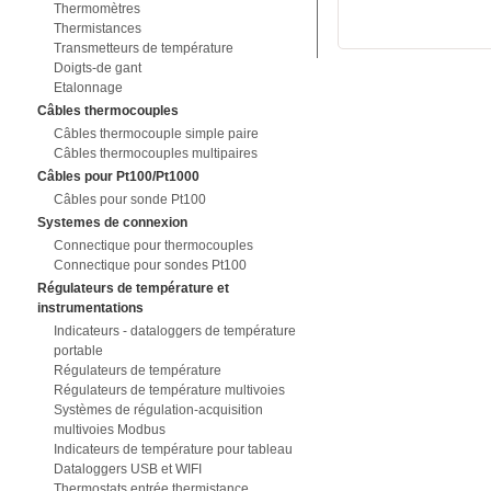
Thermomètres
Thermistances
Transmetteurs de température
Doigts-de gant
Etalonnage
Câbles thermocouples
Câbles thermocouple simple paire
Câbles thermocouples multipaires
Câbles pour Pt100/Pt1000
Câbles pour sonde Pt100
Systemes de connexion
Connectique pour thermocouples
Connectique pour sondes Pt100
Régulateurs de température et
instrumentations
Indicateurs - dataloggers de température
portable
Régulateurs de température
Régulateurs de température multivoies
Systèmes de régulation-acquisition
multivoies Modbus
Indicateurs de température pour tableau
Dataloggers USB et WIFI
Thermostats entrée thermistance