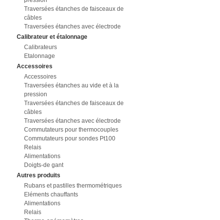
pression
Traversées étanches de faisceaux de
câbles
Traversées étanches avec électrode
Calibrateur et étalonnage
Calibrateurs
Etalonnage
Accessoires
Accessoires
Traversées étanches au vide et à la
pression
Traversées étanches de faisceaux de
câbles
Traversées étanches avec électrode
Commutateurs pour thermocouples
Commutateurs pour sondes Pt100
Relais
Alimentations
Doigts-de gant
Autres produits
Rubans et pastilles thermométriques
Eléments chauffants
Alimentations
Relais