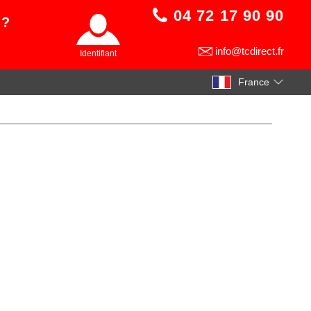
04 72 17 90 90
 ?
info@tcdirect.fr
Identifiant
France