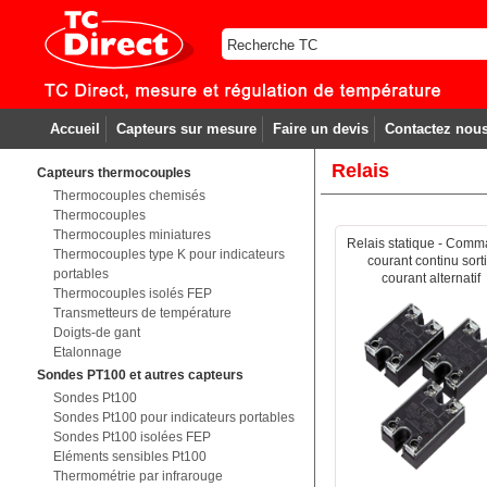
Accueil
Capteurs sur mesure
Faire un devis
Contactez nou
Relais
Capteurs thermocouples
Thermocouples chemisés
Thermocouples
Thermocouples miniatures
Relais statique - Com
Thermocouples type K pour indicateurs
courant continu sort
portables
courant alternatif
Thermocouples isolés FEP
Transmetteurs de température
Doigts-de gant
Etalonnage
Sondes PT100 et autres capteurs
Sondes Pt100
Sondes Pt100 pour indicateurs portables
Sondes Pt100 isolées FEP
Eléments sensibles Pt100
Thermométrie par infrarouge