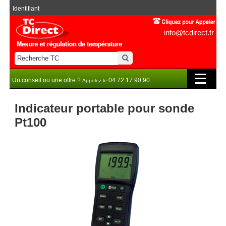
Identifiant
info@tcdirect.fr
Un conseil ou une offre ?
04 72 17 90 90
Appelez le
Indicateur portable pour sonde
Pt100