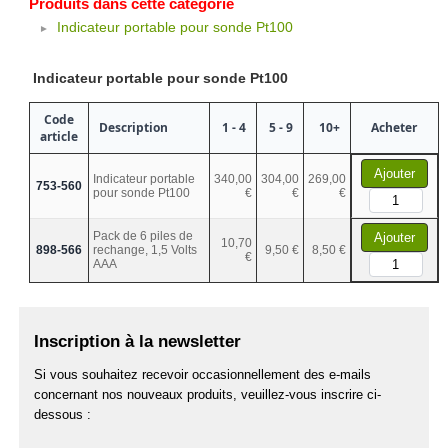
Produits dans cette catégorie
Indicateur portable pour sonde Pt100
Indicateur portable pour sonde Pt100
Code
Description
1 - 4
5 - 9
10+
Acheter
article
Ajouter
Indicateur portable
340,00
304,00
269,00
753-560
pour sonde Pt100
€
€
€
Pack de 6 piles de
Ajouter
10,70
898-566
rechange, 1,5 Volts
9,50 €
8,50 €
€
AAA
Inscription à la newsletter
Si vous souhaitez recevoir occasionnellement des e-mails
concernant nos nouveaux produits, veuillez-vous inscrire ci-
dessous :