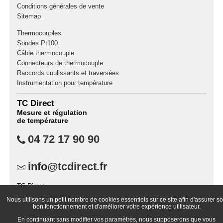
Conditions générales de vente
Sitemap
Thermocouples
Sondes Pt100
Câble thermocouple
Connecteurs de thermocouple
Raccords coulissants et traversées
Instrumentation pour température
TC Direct
Mesure et régulation
de température
04 72 17 90 90
info@tcdirect.fr
TC Direct,
B.P. 87,
Nous utilisons un petit nombre de cookies essentiels sur ce site afin d'assurer s
69573 Dardilly Cedex
bon fonctionnement et d'améliorer votre expérience utilisateur.
France
En continuant sans modifier vos paramètres, nous supposerons que vous