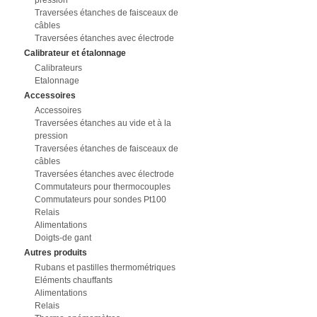
pression
Traversées étanches de faisceaux de
câbles
Traversées étanches avec électrode
Calibrateur et étalonnage
Calibrateurs
Etalonnage
Accessoires
Accessoires
Traversées étanches au vide et à la
pression
Traversées étanches de faisceaux de
câbles
Traversées étanches avec électrode
Commutateurs pour thermocouples
Commutateurs pour sondes Pt100
Relais
Alimentations
Doigts-de gant
Autres produits
Rubans et pastilles thermométriques
Eléments chauffants
Alimentations
Relais