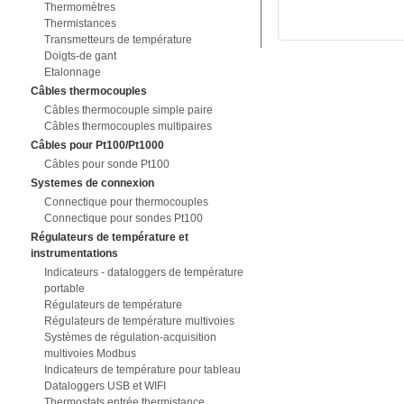
Thermomètres
Thermistances
Transmetteurs de température
Doigts-de gant
Etalonnage
Câbles thermocouples
Câbles thermocouple simple paire
Câbles thermocouples multipaires
Câbles pour Pt100/Pt1000
Câbles pour sonde Pt100
Systemes de connexion
Connectique pour thermocouples
Connectique pour sondes Pt100
Régulateurs de température et
instrumentations
Indicateurs - dataloggers de température
portable
Régulateurs de température
Régulateurs de température multivoies
Systèmes de régulation-acquisition
multivoies Modbus
Indicateurs de température pour tableau
Dataloggers USB et WIFI
Thermostats entrée thermistance