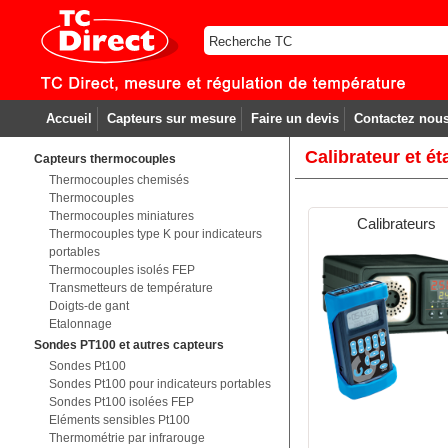
Accueil
Capteurs sur mesure
Faire un devis
Contactez nou
Calibrateur et é
Capteurs thermocouples
Thermocouples chemisés
Thermocouples
Thermocouples miniatures
Calibrateurs
Thermocouples type K pour indicateurs
portables
Thermocouples isolés FEP
Transmetteurs de température
Doigts-de gant
Etalonnage
Sondes PT100 et autres capteurs
Sondes Pt100
Sondes Pt100 pour indicateurs portables
Sondes Pt100 isolées FEP
Eléments sensibles Pt100
Thermométrie par infrarouge