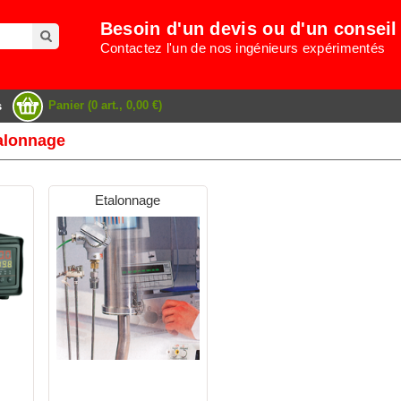
Besoin d'un devis ou d'un conseil
Contactez l'un de nos ingénieurs expérimentés
Panier (0 art., 0,00 €)
s
talonnage
Etalonnage