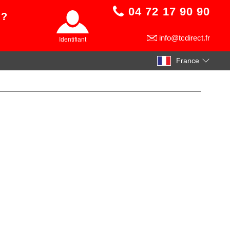
04 72 17 90 90
 ?
info@tcdirect.fr
Identifiant
France