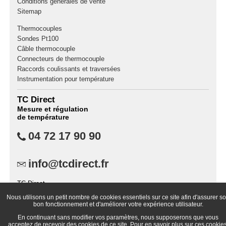
Conditions générales de vente
Sitemap
Thermocouples
Sondes Pt100
Câble thermocouple
Connecteurs de thermocouple
Raccords coulissants et traversées
Instrumentation pour température
TC Direct
Mesure et régulation
de température
04 72 17 90 90
info@tcdirect.fr
TC Direct,
B.P. 87,
Nous utilisons un petit nombre de cookies essentiels sur ce site afin d'assurer s
69573 Dardilly Cedex
bon fonctionnement et d'améliorer votre expérience utilisateur.
France
En continuant sans modifier vos paramètres, nous supposerons que vous
acceptez de recevoir des cookies de ce site. Pour en savoir plus sur ces cookies