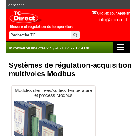
Identifiant
info@tcdirect.fr
Un conseil ou une offre ?
04 72 17 90 90
Appelez le
Systèmes de régulation-acquisition
multivoies Modbus
Modules d’entrées/sorties Température
et process Modbus