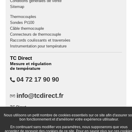
Conditions générales de vente
Sitemap
Thermocouples
Sondes Pt100
Câble thermocouple
Connecteurs de thermocouple
Raccords coulissants et traversées
Instrumentation pour température
TC Direct
Mesure et régulation
de température
04 72 17 90 90
info@tcdirect.fr
TC Direct,
B.P. 87,
Nous utilisons un petit nombre de cookies essentiels sur ce site afin d'assurer s
69573 Dardilly Cedex
bon fonctionnement et d'améliorer votre expérience utilisateur.
France
En continuant sans modifier vos paramètres, nous supposerons que vous
acceptez de recevoir des cookies de ce site. Pour en savoir plus sur ces cookies