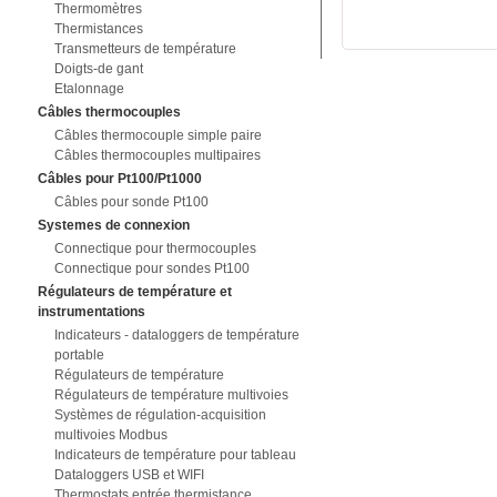
Thermomètres
Thermistances
Transmetteurs de température
Doigts-de gant
Etalonnage
Câbles thermocouples
Câbles thermocouple simple paire
Câbles thermocouples multipaires
Câbles pour Pt100/Pt1000
Câbles pour sonde Pt100
Systemes de connexion
Connectique pour thermocouples
Connectique pour sondes Pt100
Régulateurs de température et
instrumentations
Indicateurs - dataloggers de température
portable
Régulateurs de température
Régulateurs de température multivoies
Systèmes de régulation-acquisition
multivoies Modbus
Indicateurs de température pour tableau
Dataloggers USB et WIFI
Thermostats entrée thermistance