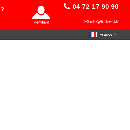
04 72 17 90 90
 ?
info@tcdirect.fr
Identifiant
France