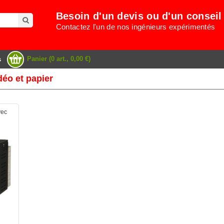
Besoin d'un devis ou d'un conseil
Contactez l'un de nos ingénieurs expérimentés
Panier (0 art., 0,00 €)
s
déo et papier
vec