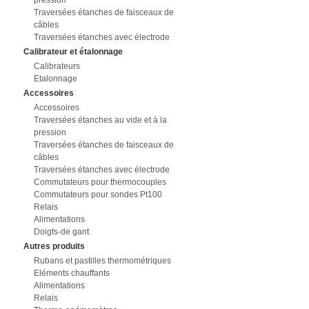
pression
Traversées étanches de faisceaux de
câbles
Traversées étanches avec électrode
Calibrateur et étalonnage
Calibrateurs
Etalonnage
Accessoires
Accessoires
Traversées étanches au vide et à la
pression
Traversées étanches de faisceaux de
câbles
Traversées étanches avec électrode
Commutateurs pour thermocouples
Commutateurs pour sondes Pt100
Relais
Alimentations
Doigts-de gant
Autres produits
Rubans et pastilles thermométriques
Eléments chauffants
Alimentations
Relais