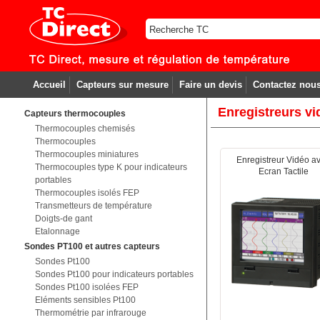
Accueil
Capteurs sur mesure
Faire un devis
Contactez nou
Enregistreurs vi
Capteurs thermocouples
Thermocouples chemisés
Thermocouples
Thermocouples miniatures
Enregistreur Vidéo a
Thermocouples type K pour indicateurs
Ecran Tactile
portables
Thermocouples isolés FEP
Transmetteurs de température
Doigts-de gant
Etalonnage
Sondes PT100 et autres capteurs
Sondes Pt100
Sondes Pt100 pour indicateurs portables
Sondes Pt100 isolées FEP
Eléments sensibles Pt100
Thermométrie par infrarouge