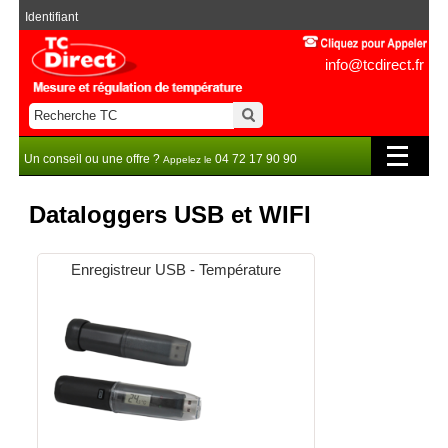
Identifiant
info@tcdirect.fr
Un conseil ou une offre ?
04 72 17 90 90
Appelez le
Dataloggers USB et WIFI
Enregistreur USB - Température