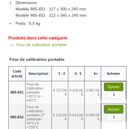
Dimensions :
Modèle 985-651 : 117 x 300 x 245 mm
Modèle 985-652 : 122 x 345 x 240 mm
Poids : 5,5 kg
Produits dans cette catégorie
Four de calibration portable
Four de calibration portable
Code
Description
1 - 2
3 - 5
6+
Acheter
article
Four de
Ajouter
calibration
4 727,00
4 316,00
3 897,00
985-651
portable
€
€
€
+30°C à +
650°C
Four de
Ajouter
calibration
portable (T°
6 142,00
5 614,00
5 066,00
985-652
ambiante -
€
€
€
40°C) à
+150°C