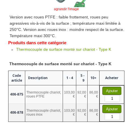
agrandir l'image
Version avec roues PTFE : faible frottement, roues peu
agressives vis-à-vis de la surface ; température maxi limitée à
250°C. Version avec roues inox : moindre respect de la surface.
Température maxi 300°C.
Produits dans cette catégorie
Thermocouple de surface monté sur chariot - Type K
Thermocouple de surface monté sur chariot - Type K
Code
5 -
Description
1 - 4
10+
Acheter
article
9
Ajouter
Thermocouple chariot,
103,00
92,00
86,00
406-875
roues PTFE
€
€
€
Ajouter
Thermocouple chariot,
103,00
92,00
86,00
406-878
roues inox
€
€
€