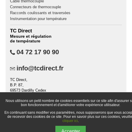
Câble thermocouple
Connecteurs de thermocouple
Raccords coulissants et traversées
Instrumentation pour température
TC Direct
Mesure et régulation
de température
04 72 17 90 90
info@tcdirect.fr
TC Direct,
B.P. 87,
69573 Dardilly Cedex
France
Nous utilisons un petit nombre de cookies essentiels sur ce site afin d'assurer 
bon fonctionnement et d'améliorer votre expérience utilisateur.
En continuant sans modifier vos paramètres, nous supposerons que vous accep
de recevoir des cookies de ce site. Pour en savoir plus sur ces cookies, veuill
cliquer ici
.
© 1998-
2026 TC Direct (la division distribution de TC S.A.S)
Accepter