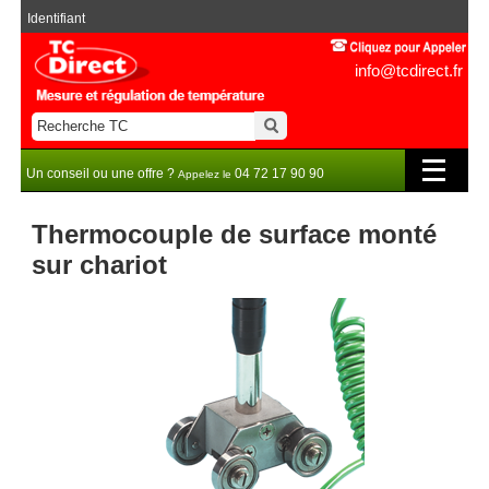
Identifiant
info@tcdirect.fr
Un conseil ou une offre ?
04 72 17 90 90
Appelez le
Thermocouple de surface monté
sur chariot