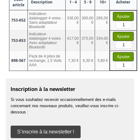
Description
1 - 4
5 - 9
10+
Acheter
article
Indicateur-
Ajouter
datalogger 4 voies -
336,00
300,00
266,00
753-652
Sans adaptateur
€
€
€
Bluetooth
Indicateur-
Ajouter
datalogger 4 voies -
417,00
375,00
334,00
753-653
Avec adaptateur
€
€
€
Bluetooth
Pack de 4 piles de
Ajouter
898-567
rechange, 1,5 Volts
7,30 €
6,30 €
5,80 €
AAA
Inscription à la newsletter
Si vous souhaitez recevoir occasionnellement des e-mails
concernant nos nouveaux produits, veuillez-vous inscrire ci-
dessous :
S’inscrire à la newsletter !