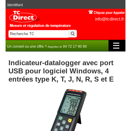
Identifiant
info@tcdirect.fr
Un conseil ou une offre ?
04 72 17 90 90
Appelez le
Indicateur-datalogger avec port
USB pour logiciel Windows, 4
entrées type K, T, J, N, R, S et E