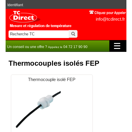
Identifiant
info@tcdirect.fr
Un conseil ou une offre ?
04 72 17 90 90
Appelez le
Thermocouples isolés FEP
Thermocouple isolé FEP