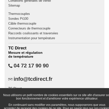
Conditions générales de vente
Sitemap
Thermocouples
Sondes Pt100
Câble thermocouple
Connecteurs de thermocouple
Raccords coulissants et traversées
Instrumentation pour température
TC Direct
Mesure et régulation
de température
04 72 17 90 90
info@tcdirect.fr
TC Direct,
B.P. 87,
Nous utilisons un petit nombre de cookies essentiels sur ce site afin d'assurer s
69573 Dardilly Cedex
bon fonctionnement et d'améliorer votre expérience utilisateur.
France
En continuant sans modifier vos paramètres, nous supposerons que vous
acceptez de recevoir des cookies de ce site. Pour en savoir plus sur ces cookies