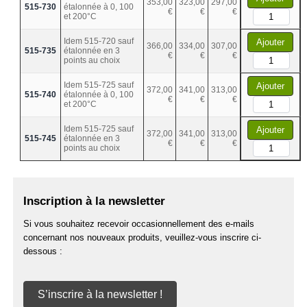
353,00
323,00
297,00
515-730
étalonnée à 0, 100
€
€
€
et 200°C
Idem 515-720 sauf
Ajouter
366,00
334,00
307,00
515-735
étalonnée en 3
€
€
€
points au choix
Idem 515-725 sauf
Ajouter
372,00
341,00
313,00
515-740
étalonnée à 0, 100
€
€
€
et 200°C
Idem 515-725 sauf
Ajouter
372,00
341,00
313,00
515-745
étalonnée en 3
€
€
€
points au choix
Inscription à la newsletter
Si vous souhaitez recevoir occasionnellement des e-mails
concernant nos nouveaux produits, veuillez-vous inscrire ci-
dessous :
S’inscrire à la newsletter !