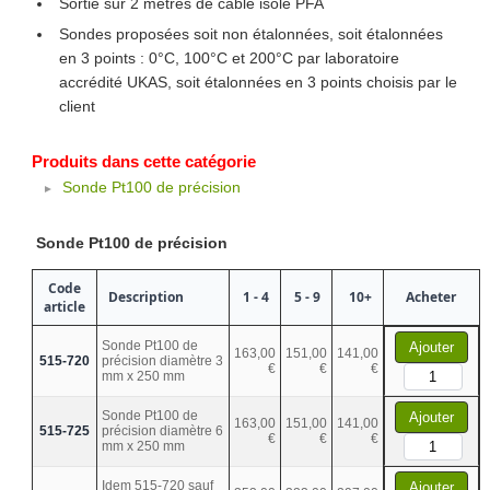
Sortie sur 2 mètres de câble isolé PFA
Sondes proposées soit non étalonnées, soit étalonnées
en 3 points : 0°C, 100°C et 200°C par laboratoire
accrédité UKAS, soit étalonnées en 3 points choisis par le
client
Produits dans cette catégorie
Sonde Pt100 de précision
Sonde Pt100 de précision
Code
Description
1 - 4
5 - 9
10+
Acheter
article
Sonde Pt100 de
Ajouter
163,00
151,00
141,00
515-720
précision diamètre 3
€
€
€
mm x 250 mm
Sonde Pt100 de
Ajouter
163,00
151,00
141,00
515-725
précision diamètre 6
€
€
€
mm x 250 mm
Idem 515-720 sauf
Ajouter