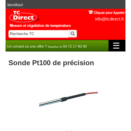
Identifiant
info@tcdirect.fr
Un conseil ou une offre ?
04 72 17 90 90
Appelez le
Sonde Pt100 de précision