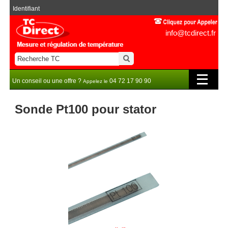
Identifiant
info@tcdirect.fr
Un conseil ou une offre ?
04 72 17 90 90
Appelez le
Sonde Pt100 pour stator