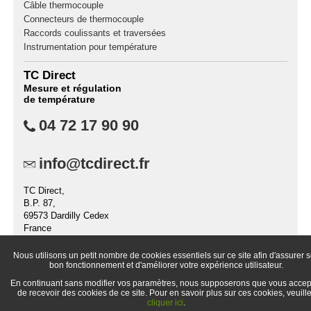
Câble thermocouple
Connecteurs de thermocouple
Raccords coulissants et traversées
Instrumentation pour température
TC Direct
Mesure et régulation
de température
04 72 17 90 90
info@tcdirect.fr
TC Direct,
B.P. 87,
69573 Dardilly Cedex
France
Nous utilisons un petit nombre de cookies essentiels sur ce site afin d'assurer 
bon fonctionnement et d'améliorer votre expérience utilisateur.
En continuant sans modifier vos paramètres, nous supposerons que vous accep
© 1998-
2026 TC Direct (la division distribution de TC S.A.S)
de recevoir des cookies de ce site. Pour en savoir plus sur ces cookies, veuill
cliquer ici
.