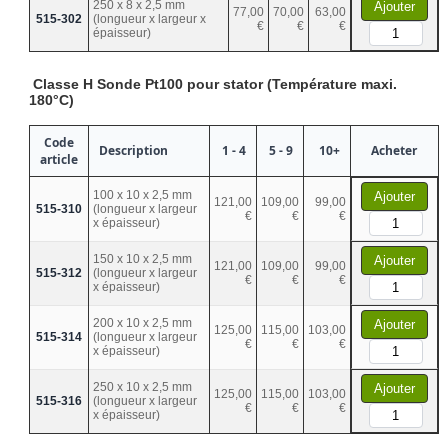
250 x 8 x 2,5 mm
Ajouter
77,00
70,00
63,00
515-302
(longueur x largeur x
€
€
€
épaisseur)
Classe H Sonde Pt100 pour stator (Température maxi.
180°C)
Code
Description
1 - 4
5 - 9
10+
Acheter
article
100 x 10 x 2,5 mm
Ajouter
121,00
109,00
99,00
515-310
(longueur x largeur
€
€
€
x épaisseur)
150 x 10 x 2,5 mm
Ajouter
121,00
109,00
99,00
515-312
(longueur x largeur
€
€
€
x épaisseur)
200 x 10 x 2,5 mm
Ajouter
125,00
115,00
103,00
515-314
(longueur x largeur
€
€
€
x épaisseur)
250 x 10 x 2,5 mm
Ajouter
125,00
115,00
103,00
515-316
(longueur x largeur
€
€
€
x épaisseur)