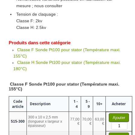
mesure ; nous consulter
Tension de claquage :
Classe F: 2kv
Classe H: 2.5kv
Produits dans cette catégorie
Classe F Sonde Pt100 pour stator (Température maxi.
155°C)
Classe H Sonde Pt100 pour stator (Température maxi.
180°C)
Classe F Sonde Pt100 pour stator (Température maxi.
155°C)
Code
1 -
5 -
Description
10+
Acheter
article
4
9
300 x 10 x 2,5 mm
Ajouter
77,00
70,00
63,00
515-300
(longueur x largeur x
€
€
€
épaisseur)