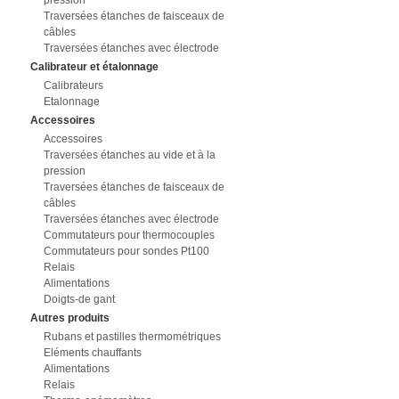
pression
Traversées étanches de faisceaux de
câbles
Traversées étanches avec électrode
Calibrateur et étalonnage
Calibrateurs
Etalonnage
Accessoires
Accessoires
Traversées étanches au vide et à la
pression
Traversées étanches de faisceaux de
câbles
Traversées étanches avec électrode
Commutateurs pour thermocouples
Commutateurs pour sondes Pt100
Relais
Alimentations
Doigts-de gant
Autres produits
Rubans et pastilles thermométriques
Eléments chauffants
Alimentations
Relais