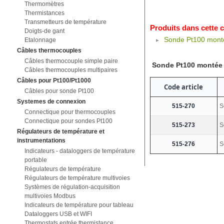
Thermomètres
Thermistances
Transmetteurs de température
Produits dans cette 
Doigts-de gant
Sonde Pt100 montée
Etalonnage
Câbles thermocouples
Câbles thermocouple simple paire
Sonde Pt100 montée s
Câbles thermocouples multipaires
Câbles pour Pt100/Pt1000
Code article
Câbles pour sonde Pt100
Systemes de connexion
515-270
S
Connectique pour thermocouples
Connectique pour sondes Pt100
515-273
S
Régulateurs de température et
instrumentations
515-276
S
Indicateurs - dataloggers de température
portable
Régulateurs de température
Régulateurs de température multivoies
Systèmes de régulation-acquisition
multivoies Modbus
Indicateurs de température pour tableau
Dataloggers USB et WIFI
Thermostats entrée thermistance