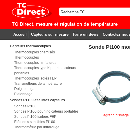
Accueil
Capteurs sur mesure
Faire un devis
Contactez nou
Capteurs thermocouples
Sonde Pt100 mont
Thermocouples chemisés
Thermocouples
Thermocouples miniatures
Thermocouples type K pour indicateurs
portables
Thermocouples isolés FEP
Transmetteurs de température
Doigts-de gant
Etalonnage
Sondes PT100 et autres capteurs
Sondes Pt100
Sondes Pt100 pour indicateurs portables
agrandir l'image
Sondes Pt100 isolées FEP
Eléments sensibles Pt100
Thermométrie par infrarouge