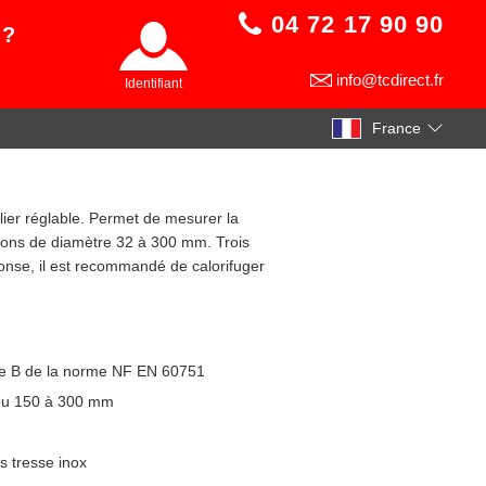
04 72 17 90 90
 ?
info@tcdirect.fr
Identifiant
France
lier réglable. Permet de mesurer la
tions de diamètre 32 à 300 mm. Trois
ponse, il est recommandé de calorifuger
sse B de la norme NF EN 60751
 ou 150 à 300 mm
s tresse inox