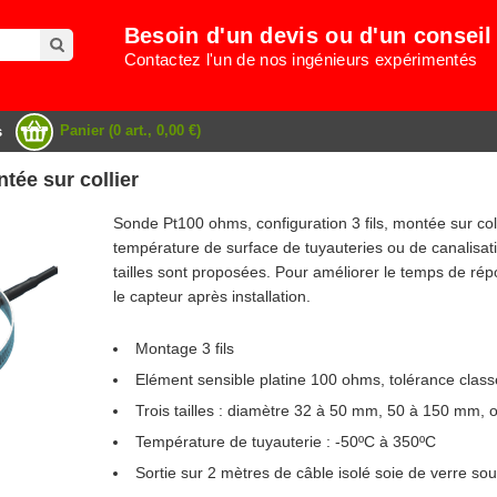
Besoin d'un devis ou d'un conseil
Contactez l'un de nos ingénieurs expérimentés
Panier (0 art., 0,00 €)
s
ée sur collier
Sonde Pt100 ohms, configuration 3 fils, montée sur col
température de surface de tuyauteries ou de canalisa
tailles sont proposées. Pour améliorer le temps de ré
le capteur après installation.
Montage 3 fils
Elément sensible platine 100 ohms, tolérance cla
Trois tailles : diamètre 32 à 50 mm, 50 à 150 mm,
Température de tuyauterie : -50ºC à 350ºC
Sortie sur 2 mètres de câble isolé soie de verre sou