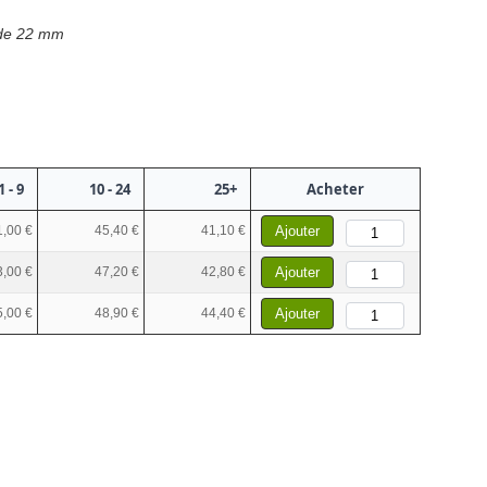
 de 22 mm
1 - 9
10 - 24
25+
Acheter
1,00 €
45,40 €
41,10 €
Ajouter
3,00 €
47,20 €
42,80 €
Ajouter
5,00 €
48,90 €
44,40 €
Ajouter