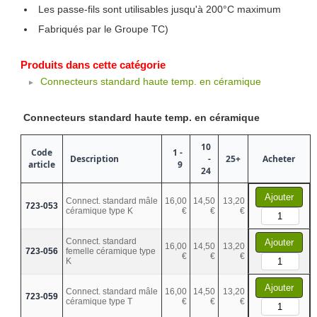
Les passe-fils sont utilisables jusqu'à 200°C maximum
Fabriqués par le Groupe TC)
Produits dans cette catégorie
Connecteurs standard haute temp. en céramique
Connecteurs standard haute temp. en céramique
10
Code
1 -
Description
-
25+
Acheter
article
9
24
Ajouter
Connect. standard mâle
16,00
14,50
13,20
723-053
céramique type K
€
€
€
Connect. standard
Ajouter
16,00
14,50
13,20
723-056
femelle céramique type
€
€
€
K
Ajouter
Connect. standard mâle
16,00
14,50
13,20
723-059
céramique type T
€
€
€