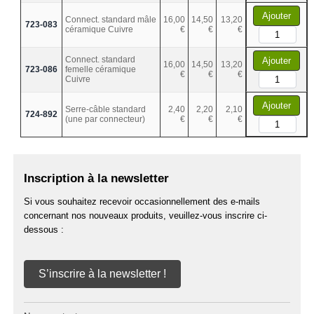
Ajouter
Connect. standard mâle
16,00
14,50
13,20
723-083
céramique Cuivre
€
€
€
Connect. standard
Ajouter
16,00
14,50
13,20
723-086
femelle céramique
€
€
€
Cuivre
Ajouter
Serre-câble standard
2,40
2,20
2,10
724-892
(une par connecteur)
€
€
€
Inscription à la newsletter
Si vous souhaitez recevoir occasionnellement des e-mails
concernant nos nouveaux produits, veuillez-vous inscrire ci-
dessous :
S’inscrire à la newsletter !