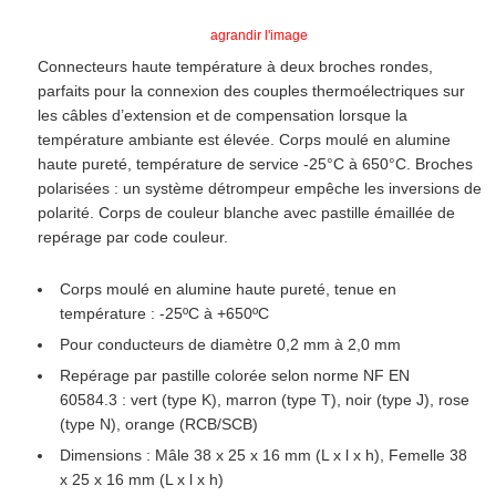
agrandir l'image
Connecteurs haute température à deux broches rondes,
parfaits pour la connexion des couples thermoélectriques sur
les câbles d’extension et de compensation lorsque la
température ambiante est élevée. Corps moulé en alumine
haute pureté, température de service -25°C à 650°C. Broches
polarisées : un système détrompeur empêche les inversions de
polarité. Corps de couleur blanche avec pastille émaillée de
repérage par code couleur.
Corps moulé en alumine haute pureté, tenue en
température : -25ºC à +650ºC
Pour conducteurs de diamètre 0,2 mm à 2,0 mm
Repérage par pastille colorée selon norme NF EN
60584.3 : vert (type K), marron (type T), noir (type J), rose
(type N), orange (RCB/SCB)
Dimensions : Mâle 38 x 25 x 16 mm (L x l x h), Femelle 38
x 25 x 16 mm (L x l x h)