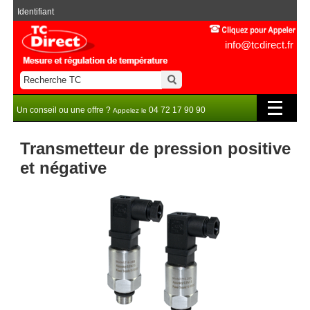
Identifiant
info@tcdirect.fr
Un conseil ou une offre ?
04 72 17 90 90
Appelez le
Transmetteur de pression positive
et négative