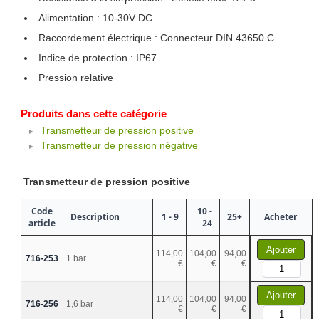
Alimentation : 10-30V DC
Raccordement électrique : Connecteur DIN 43650 C
Indice de protection : IP67
Pression relative
Produits dans cette catégorie
Transmetteur de pression positive
Transmetteur de pression négative
Transmetteur de pression positive
Code
10 -
Description
1 - 9
25+
Acheter
article
24
Ajouter
114,00
104,00
94,00
716-253
1 bar
€
€
€
Ajouter
114,00
104,00
94,00
716-256
1,6 bar
€
€
€