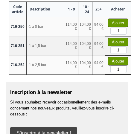
Code
10 -
Description
1 - 9
25+
Acheter
article
24
Ajouter
114,00
104,00
94,00
716-250
-1 à 0 bar
€
€
€
Ajouter
114,00
104,00
94,00
716-251
-1 à 1,5 bar
€
€
€
Ajouter
114,00
104,00
94,00
716-252
-1 à 2,5 bar
€
€
€
Inscription à la newsletter
Si vous souhaitez recevoir occasionnellement des e-mails
concernant nos nouveaux produits, veuillez-vous inscrire ci-
dessous :
S’inscrire à la newsletter !