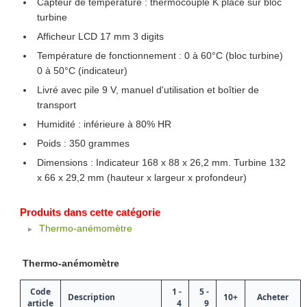
Capteur de température : thermocouple K placé sur bloc
turbine
Afficheur LCD 17 mm 3 digits
Température de fonctionnement : 0 à 60°C (bloc turbine)
0 à 50°C (indicateur)
Livré avec pile 9 V, manuel d'utilisation et boîtier de
transport
Humidité : inférieure à 80% HR
Poids : 350 grammes
Dimensions : Indicateur 168 x 88 x 26,2 mm. Turbine 132
x 66 x 29,2 mm (hauteur x largeur x profondeur)
Produits dans cette catégorie
Thermo-anémomètre
Thermo-anémomètre
Code
1 -
5 -
Description
10+
Acheter
article
4
9