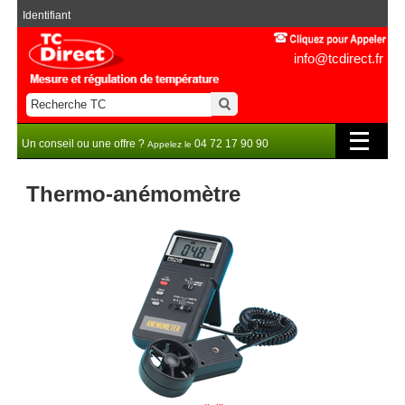
Identifiant
info@tcdirect.fr
Un conseil ou une offre ?
04 72 17 90 90
Appelez le
Thermo-anémomètre