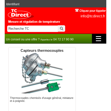
Identifiant
info@tcdirect.fr
Un conseil ou une offre ?
04 72 17 90 90
Appelez le
Capteurs thermocouples
Thermocouples chemisés d'usage général, miniature
et à poignée.