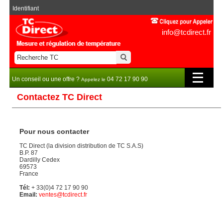
Identifiant
info@tcdirect.fr
Un conseil ou une offre ?
04 72 17 90 90
Appelez le
Contactez TC Direct
Pour nous contacter
TC Direct (la division distribution de TC S.A.S)
B.P. 87
Dardilly Cedex
69573
France
Tél:
+ 33(0)4 72 17 90 90
Email:
ventes@tcdirect.fr