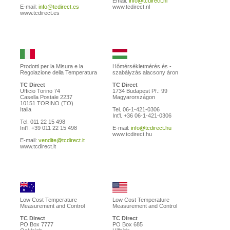
Email:
info@tcdirect.nl
E-mail:
info@tcdirect.es
www.tcdirect.nl
www.tcdirect.es
Prodotti per la Misura e la
Hőmérsékletmérés és -
Regolazione della Temperatura
szabályzás alacsony áron
TC Direct
TC Direct
Ufficio Torino 74
1734 Budapest Pf.: 99
Casella Postale 2237
Magyarországon
10151 TORINO (TO)
Italia
Tel. 06-1-421-0306
Int'l. +36 06-1-421-0306
Tel. 011 22 15 498
Int'l. +39 011 22 15 498
E-mail:
info@tcdirect.hu
www.tcdirect.hu
E-mail:
vendite@tcdirect.it
www.tcdirect.it
Low Cost Temperature
Low Cost Temperature
Measurement and Control
Measurement and Control
TC Direct
TC Direct
PO Box 7777
PO Box 685