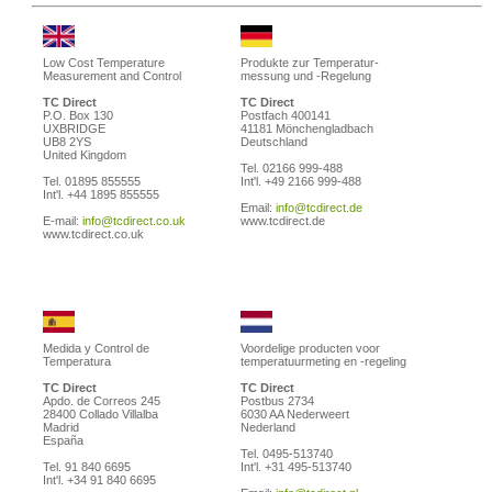
Low Cost Temperature
Produkte zur Temperatur-
Measurement and Control
messung und -Regelung
TC Direct
TC Direct
P.O. Box 130
Postfach 400141
UXBRIDGE
41181 Mönchengladbach
UB8 2YS
Deutschland
United Kingdom
Tel. 02166 999-488
Tel. 01895 855555
Int'l. +49 2166 999-488
Int'l. +44 1895 855555
Email:
info@tcdirect.de
E-mail:
info@tcdirect.co.uk
www.tcdirect.de
www.tcdirect.co.uk
Medida y Control de
Voordelige producten voor
Temperatura
temperatuurmeting en -regeling
TC Direct
TC Direct
Apdo. de Correos 245
Postbus 2734
28400 Collado Villalba
6030 AA Nederweert
Madrid
Nederland
España
Tel. 0495-513740
Tel. 91 840 6695
Int'l. +31 495-513740
Int'l. +34 91 840 6695