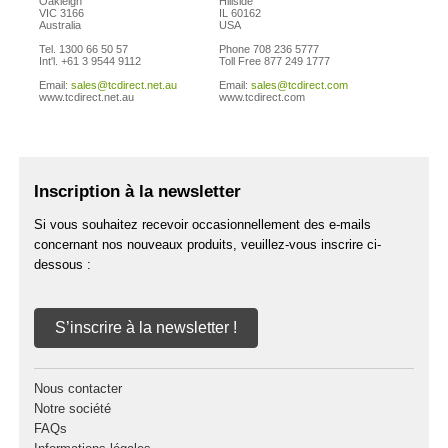
Oakleigh
Hillside
VIC 3166
IL 60162
Australia
USA
Tel. 1300 66 50 57
Phone 708 236 5777
Int'l. +61 3 9544 9112
Toll Free 877 249 1777
Email:
sales@tcdirect.net.au
Email:
sales@tcdirect.com
www.tcdirect.net.au
www.tcdirect.com
Inscription à la newsletter
Si vous souhaitez recevoir occasionnellement des e-mails
concernant nos nouveaux produits, veuillez-vous inscrire ci-
dessous :
S’inscrire à la newsletter !
Nous contacter
Notre société
FAQs