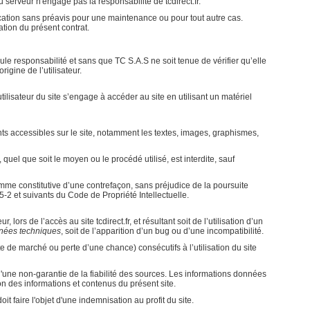
rveur n'engage pas la responsabilité de tcdirect.fr.
fication sans préavis pour une maintenance ou pour tout autre cas.
ation du présent contrat.
le responsabilité et sans que TC S.A.S ne soit tenue de vérifier qu’elle
igine de l’utilisateur.
utilisateur du site s’engage à accéder au site en utilisant un matériel
ents accessibles sur le site, notamment les textes, images, graphismes,
quel que soit le moyen ou le procédé utilisé, est interdite, sauf
mme constitutive d’une contrefaçon, sans préjudice de la poursuite
5-2 et suivants du Code de Propriété Intellectuelle.
rs de l’accès au site tcdirect.fr, et résultant soit de l’utilisation d’un
onnées techniques
, soit de l’apparition d’un bug ou d’une incompatibilité.
de marché ou perte d’une chance) consécutifs à l’utilisation du site
é d'une non-garantie de la fiabilité des sources. Les informations données
ation des informations et contenus du présent site.
faire l'objet d'une indemnisation au profit du site.