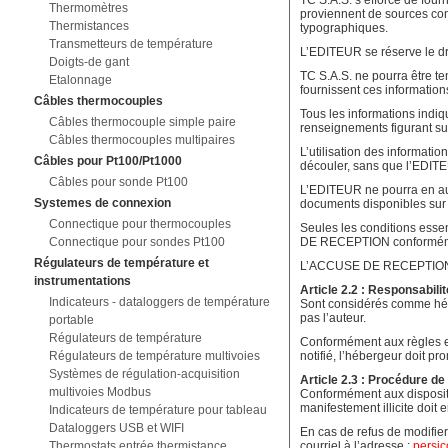
TC S.A.S. s’efforce de fourn
Thermomètres
proviennent de sources con
Thermistances
typographiques.
Transmetteurs de température
L’EDITEUR se réserve le dro
Doigts-de gant
TC S.A.S. ne pourra être te
Etalonnage
fournissent ces information
Câbles thermocouples
Tous les informations indiqu
Câbles thermocouple simple paire
renseignements figurant sur
Câbles thermocouples multipaires
L’utilisation des informatio
Câbles pour Pt100/Pt1000
découler, sans que l’EDITEU
Câbles pour sonde Pt100
L’EDITEUR ne pourra en aucu
Systemes de connexion
documents disponibles sur 
Connectique pour thermocouples
Seules les conditions essen
Connectique pour sondes Pt100
DE RECEPTION conformémen
Régulateurs de température et
L’ACCUSE DE RECEPTION DE
instrumentations
Article 2.2 : Responsabili
Indicateurs - dataloggers de température
Sont considérés comme héber
pas l’auteur.
portable
Régulateurs de température
Conformément aux règles en 
Régulateurs de température multivoies
notifié, l’hébergeur doit pr
Systèmes de régulation-acquisition
Article 2.3 : Procédure de 
multivoies Modbus
Conformément aux dispositio
manifestement illicite doit e
Indicateurs de température pour tableau
Dataloggers USB et WIFI
En cas de refus de modifier
Thermostats entrée thermistance
courriel à l’adresse :
persic