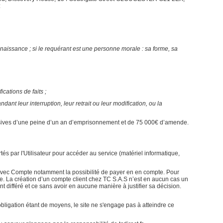
:
e naissance ; si le requérant est une personne morale : sa forme, sa
ications de faits ;
ant leur interruption, leur retrait ou leur modification, ou la
 abusives d’une peine d’un an d’emprisonnement et de 75 000€ d’amende.
rtés par l'Utilisateur pour accéder au service (matériel informatique,
 avec Compte notamment la possibilité de payer en en compte. Pour
ompte. La création d’un compte client chez TC S.A.S n’est en aucun cas un
t différé et ce sans avoir en aucune manière à justifier sa décision.
bligation étant de moyens, le site ne s'engage pas à atteindre ce