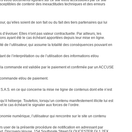
ons et/ou documents figurant sur ce site et/ou accessibles par ce site
ceptibles de contenir des inexactitudes techniques et des erreurs
 qu’elles soient de son fait ou du fait des tiers partenaires qui lui
s d’évoluer. Elles n'ont pas valeur contractuelle. Par ailleurs, les
tions ayant été le cas échéant apportées depuis leur mise en ligne.
lité de l’utilisateur, qui assume la totalité des conséquences pouvant en
de l’interprétation ou de l’utilisation des informations et/ou
s que la commande est validée par le paiement et confirmée par un ACCUSE
 commande et/ou de paiement.
S.A.S. en ce qui concerne la mise ne ligne de contenus dont elle n’est
il héberge. Toutefois, lorsqu’un contenu manifestement illicite lui est
et le cas échéant le signaler aux forces de l’ordre.
onomie numérique, l’utilisateur qui rencontre sur le site un contenu
ors user de la présente procédure de notification en adressant par
Limited, Discovery House, 154 Southgate Street GLOUCESTER GL1 2EX,