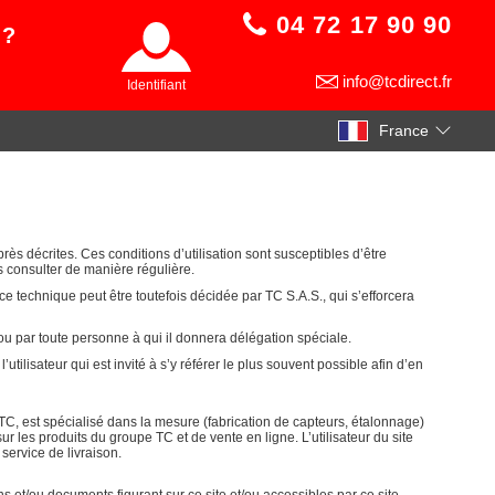
04 72 17 90 90
 ?
info@tcdirect.fr
Identifiant
France
après décrites. Ces conditions d’utilisation sont susceptibles d’être
es consulter de manière régulière.
e technique peut être toutefois décidée par TC S.A.S., qui s’efforcera
ou par toute personne à qui il donnera délégation spéciale.
lisateur qui est invité à s’y référer le plus souvent possible afin d’en
TC, est spécialisé dans la mesure (fabrication de capteurs, étalonnage)
sur les produits du groupe TC et de vente en ligne. L’utilisateur du site
service de livraison.