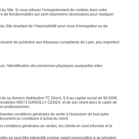
u Site. Si vous refusez l’enregistrement de cookies dans votre
bre de fonctionnalités qui sont néanmoins nécessaires pour naviguer
 Site résultant de l’impossibilité pour nous d’enregistrer ou de
tion exclusive de juridiction aux tribunaux compétents de Lyon, peu importent
on, l'identification des personnes physiques auxquelles elles
 de sa division distribution TC Direct, S.A au capital social de 40 000€,
 hirondelles 69573 DARDILLY CEDEX, et de son client dans le cadre de
les professionnels.
ésentes conditions générales de vente à l'exclusion de tout autre
document ou conditions d’achat du client.
es conditions générales de ventes, les clients en sont informés et la
tes ne peut être interprété comme valant renonciation à se prévaloir