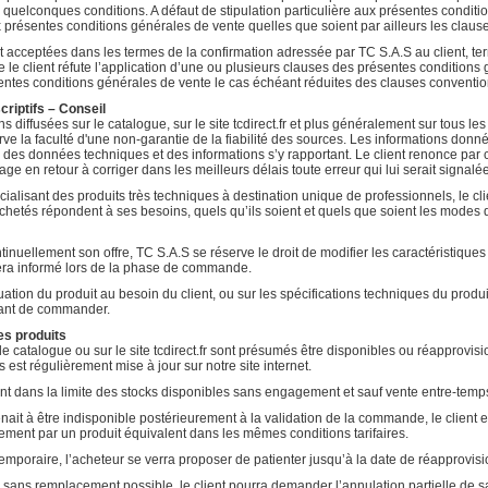
 quelconques conditions. A défaut de stipulation particulière aux présentes conditi
 présentes conditions générales de vente quelles que soient par ailleurs les clause
 acceptées dans les termes de la confirmation adressée par TC S.A.S au client, 
client réfute l’application d’une ou plusieurs clauses des présentes conditions gén
sentes conditions générales de vente le cas échéant réduites des clauses conventio
criptifs – Conseil
s diffusées sur le catalogue, sur le site tcdirect.fr et plus généralement sur tous l
ve la faculté d'une non-garantie de la fiabilité des sources. Les informations donné
s, des données techniques et des informations s’y rapportant. Le client renonce par
e en retour à corriger dans les meilleurs délais toute erreur qui lui serait signalée
alisant des produits très techniques à destination unique de professionnels, le cl
achetés répondent à ses besoins, quels qu’ils soient et quels que soient les modes 
tinuellement son offre, TC S.A.S se réserve le droit de modifier les caractéristiques
 sera informé lors de la phase de commande.
tion du produit au besoin du client, ou sur les spécifications techniques du produit ou
vant de commander.
des produits
le catalogue ou sur le site tcdirect.fr sont présumés être disponibles ou réapprovis
s est régulièrement mise à jour sur notre site internet.
nt dans la limite des stocks disponibles sans engagement et sauf vente entre-temp
ait à être indisponible postérieurement à la validation de la commande, le client
ement par un produit équivalent dans les mêmes conditions tarifaires.
emporaire, l’acheteur se verra proposer de patienter jusqu’à la date de réapprovisi
ve sans remplacement possible, le client pourra demander l’annulation partielle de