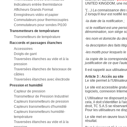
UNITED KINGDOM, une notific
Indicateurs entrée thermistance
Afficheurs Grands Format
"(…) La connaissance des f
2 lorsqu'il leur est notifié 
Enregistreurs vidéo et papier
Commutateurs pour thermocouples
-la date de la notification ;
Commutateurs pour sondes Pt100
-si le notifiant est une pe
Transmetteurs de température
dénomination, son siège soc
Transmetteurs de température
-les nom et domicile du des
Raccords et passages étanches
-la description des faits liti
Accessoires
-les motifs pour lesquels le
Doigts-de gant
Traversées étanches au vide et à la
-la copie de la correspondan
justification de ce que l'aut
pression
Traversées étanches de faisceaux de
Il est rappelé aux utilisat
câbles
Article 3 : Accès au site
Traversées étanches avec électrode
Le site permet à l'Utilisateu
Pression et humidité
Le site est accessible gratu
Capteur de pression
logiciels, connexion Interne
Transmetteur de Pression Industriel
L’Utilisateur ne disposant
Capteurs transmetteurs de pression
cela, il doit s'identifier à
droit, TC S.A.S se réservan
Capteurs transmetteurs d'humidité
Pour les utilisateurs ne di
Capteurs transmetteurs humidité-
température
Le site met en œuvre tous l
résultat.
Traversées étanches au vide et à la