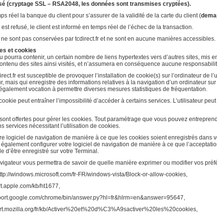
é (cryptage SSL – RSA2048, les données sont transmises cryptées).
s réel la banque du client pour s’assurer de la validité de la carte du client (
deman
st refusé, le client est informé en temps réel de l’échec de la transaction.
 ne sont pas conservées par tcdirect.fr et ne sont en aucune manières accessibles.
tes et cookies
, ou pourra contenir, un certain nombre de liens hypertextes vers d’autres sites, mis
e contenu des sites ainsi visités, et n’assumera en conséquence aucune responsabilité
irect.fr est susceptible de provoquer l’installation de cookie(s) sur l’ordinateur de l’u
ateur, mais qui enregistre des informations relatives à la navigation d’un ordinateur su
nt également vocation à permettre diverses mesures statistiques de fréquentation.
 cookie peut entraîner l’impossibilité d’accéder à certains services. L’utilisateur peut
 sont offertes pour gérer les cookies. Tout paramétrage que vous pouvez entreprendr
s services nécessitant l’utilisation de cookies.
e logiciel de navigation de manière à ce que les cookies soient enregistrés dans vot
 également configurer votre logiciel de navigation de manière à ce que l’acceptati
e d’être enregistré sur votre Terminal.
vigateur vous permettra de savoir de quelle manière exprimer ou modifier vos préf
ttp://windows.microsoft.com/fr-FR/windows-vista/Block-or-allow-cookies,
rt.apple.com/kb/ht1677,
pport.google.com/chrome/bin/answer.py?hl=fr&hlrm=en&answer=95647,
port.mozilla.org/fr/kb/Activer%20et%20d%C3%A9sactiver%20les%20cookies,