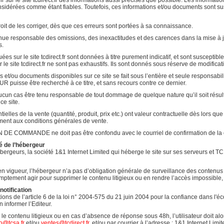
ir sur le site tcdirect.fr des informations aussi précises que possible. Les informati
sidérées comme étant fiables. Toutefois, ces informations et/ou documents sont sus
it de les corriger, dès que ces erreurs sont portées à sa connaissance.
nue responsable des omissions, des inexactitudes et des carences dans la mise à jour,
s.
ées sur le site tcdirect.fr sont données à titre purement indicatif, et sont susceptible
 le site tcdirect.fr ne sont pas exhaustifs. Ils sont donnés sous réserve de modifica
ns et/ou documents disponibles sur ce site se fait sous l’entière et seule responsabi
R puisse être recherché à ce titre, et sans recours contre ce dernier.
n cas être tenu responsable de tout dommage de quelque nature qu’il soit résultant 
ce site.
tielles de la vente (quantité, produit, prix etc.) ont valeur contractuelle dès lor
t aux conditions générales de vente.
 COMMANDE ne doit pas être confondu avec le courriel de confirmation de la
té de l’hébergeur
geurs, la société 1&1 Internet Limited qui héberge le site sur ses serveurs et TC 
vigueur, l’hébergeur n’a pas d’obligation générale de surveillance des contenus qu’
omptement agir pour supprimer le contenu litigieux ou en rendre l’accès impossible, 
notification
ns de l’article 6 de la loi n° 2004-575 du 21 juin 2004 pour la confiance dans l'éc
n informer l’Editeur.
 le contenu litigieux ou en cas d’absence de réponse sous 48h, l’utilisateur doit al
o@tcsa.fr
et/ou
ventes@tcdirect.fr
, et/ou par courrier à l’adresse : 1&1 Internet 