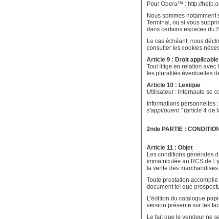
Pour Opera™ : http://help.
Nous sommes notamment susc
Terminal, ou si vous suppr
dans certains espaces du S
Le cas échéant, nous déclin
consulter les cookies néce
Article 9 : Droit applicable
Tout litige en relation avec 
les pluralités éventuelles d
Article 10 : Lexique
Utilisateur : Internaute se 
Informations personnelles :
s'appliquent "
(article 4 de 
2nde PARTIE : CONDITIO
Article 11 : Objet
Les conditions générales de 
immatriculée au RCS de Lyo
la vente des marchandises 
Toute prestation accomplie 
document tel que prospectus
L’édition du catalogue papi
version présente sur les factu
Le fait que le vendeur ne 