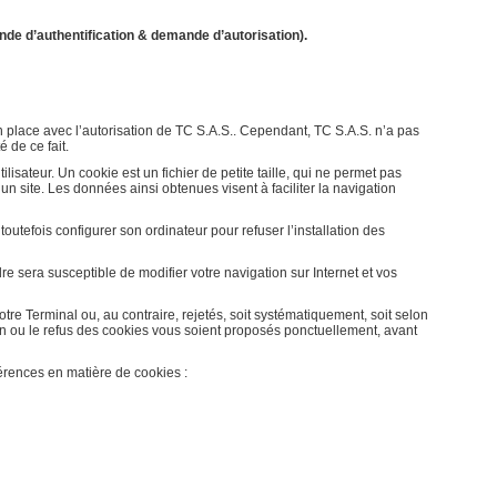
de d’authentification & demande d’autorisation).
 en place avec l’autorisation de TC S.A.S.. Cependant, TC S.A.S. n’a pas
 de ce fait.
tilisateur. Un cookie est un fichier de petite taille, qui ne permet pas
r un site. Les données ainsi obtenues visent à faciliter la navigation
 toutefois configurer son ordinateur pour refuser l’installation des
e sera susceptible de modifier votre navigation sur Internet et vos
re Terminal ou, au contraire, rejetés, soit systématiquement, soit selon
on ou le refus des cookies vous soient proposés ponctuellement, avant
érences en matière de cookies :