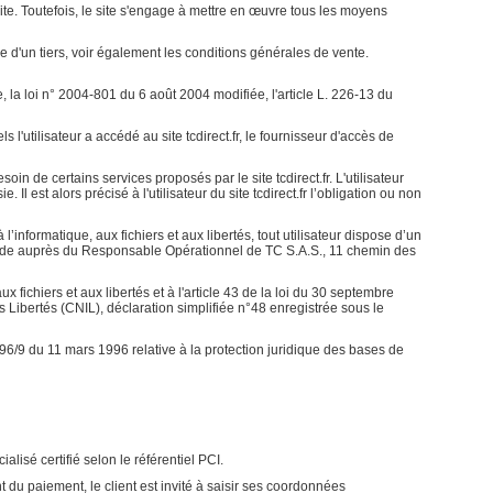
ite. Toutefois, le site s'engage à mettre en œuvre tous les moyens
e d'un tiers, voir également les conditions générales de vente.
la loi n° 2004-801 du 6 août 2004 modifiée, l'article L. 226-13 du
els l'utilisateur a accédé au site tcdirect.fr, le fournisseur d'accès de
oin de certains services proposés par le site tcdirect.fr. L'utilisateur
 est alors précisé à l'utilisateur du site tcdirect.fr l’obligation ou non
’informatique, aux fichiers et aux libertés, tout utilisateur dispose d’un
mande auprès du Responsable Opérationnel de TC S.A.S., 11 chemin des
x fichiers et aux libertés et à l'article 43 de la loi du 30 septembre
es Libertés (CNIL), déclaration simplifiée n°48 enregistrée sous le
 96/9 du 11 mars 1996 relative à la protection juridique des bases de
isé certifié selon le référentiel PCI.
u paiement, le client est invité à saisir ses coordonnées