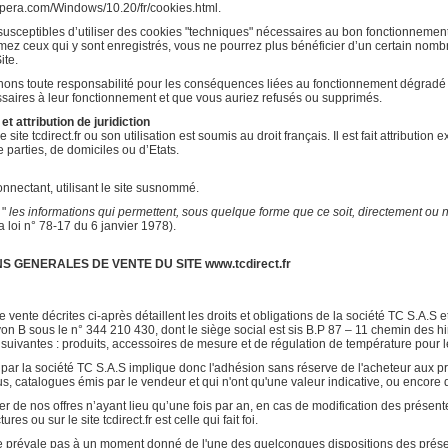
opera.com/Windows/10.20/fr/cookies.html.
eptibles d’utiliser des cookies "techniques" nécessaires au bon fonctionnement d
imez ceux qui y sont enregistrés, vous ne pourrez plus bénéficier d’un certain nom
ite.
ons toute responsabilité pour les conséquences liées au fonctionnement dégradé du
ssaires à leur fonctionnement et que vous auriez refusés ou supprimés.
 et attribution de juridiction
le site tcdirect.fr ou son utilisation est soumis au droit français. Il est fait attribu
e parties, de domiciles ou d’Etats.
connectant, utilisant le site susnommé.
 "
les informations qui permettent, sous quelque forme que ce soit, directement ou n
la loi n° 78-17 du 6 janvier 1978).
NS GENERALES DE VENTE DU SITE www.tcdirect.fr
vente décrites ci-après détaillent les droits et obligations de la société TC S.A.S et
n B sous le n° 344 210 430, dont le siège social est sis B.P 87 – 11 chemin des
suivantes : produits, accessoires de mesure et de régulation de température pour 
par la société TC S.A.S implique donc l'adhésion sans réserve de l'acheteur aux pr
, catalogues émis par le vendeur et qui n'ont qu'une valeur indicative, ou encore 
er de nos offres n’ayant lieu qu’une fois par an, en cas de modification des présent
res ou sur le site tcdirect.fr est celle qui fait foi.
se prévale pas à un moment donné de l'une des quelconques dispositions des présen