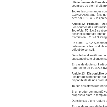
ultérieurement de l'une des
soumises de plein droit aux
Toutes les commandes sont
COMMANDE. Sauf à ce que le 
écrit par TC S.A.S, les pré
Article 12 : Produits – Des
Les sources des information
Toutefois, TC S.A.S se réser
descriptifs produits, photo
d’omission. TC S.A.S s’engag
En outre, TC S.A.S commerci
déterminer si les produits 
défaut de conseil.
Dans le but d’améliorer con
substantielle, le client en
En cas de doute sur l’adéqua
rapprocher de TC S.A.S a
Article 13 : Disponibilité 
Les produits présentés sur 
disponibilité de nos produit
Toutes nos offres s'entende
Si un produit commandé ven
proposera alors le remplac
Dans le cas d’une rupture t
En cas de rupture définiti