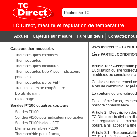
Accueil
Capteurs sur mesure
Faire un devis
Contactez nou
www.tcdirect.fr – COND
Capteurs thermocouples
1ère PARTIE : CONDITION
Thermocouples chemisés
Thermocouples
Thermocouples miniatures
Article 1er : Acceptation 
L’utilisation du site tcdirec
Thermocouples type K pour indicateurs
modifiées ou complétées à to
portables
Ce site est normalement acc
Thermocouples isolés FEP
alors de communiquer préala
Transmetteurs de température
Doigts-de gant
Le contenu du site tcdirect
Etalonnage
De la même façon, les menti
prendre connaissance.
Sondes PT100 et autres capteurs
Sondes Pt100
Article 2 : Description de
TC Direct est la division d
Sondes Pt100 pour indicateurs portables
et la régulation de températ
Sondes Pt100 isolées FEP
pourra ainsi accéder à une 
Eléments sensibles Pt100
Article 2.1 : Responsabilit
Thermométrie par infrarouge