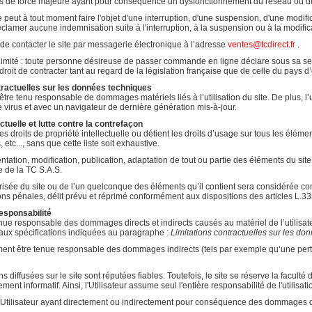
 de force majeure ayant pour conséquence un dysfonctionnement du réseau ou du se
e peut à tout moment faire l'objet d'une interruption, d'une suspension, d'une modi
réclamer aucune indemnisation suite à l'interruption, à la suspension ou à la modific
té de contacter le site par messagerie électronique à l’adresse
ventes@tcdirect.fr
.
 limité : toute personne désireuse de passer commande en ligne déclare sous sa seu
roit de contracter tant au regard de la législation française que de celle du pays d’or
ntractuelles sur les données techniques
a être tenu responsable de dommages matériels liés à l’utilisation du site. De plus, l’
 virus et avec un navigateur de dernière génération mis-à-jour.
ectuelle et lutte contre la contrefaçon
es droits de propriété intellectuelle ou détient les droits d’usage sur tous les élém
, etc..., sans que cette liste soit exhaustive.
tation, modification, publication, adaptation de tout ou partie des éléments du site, 
e de la TC S.A.S.
risée du site ou de l’un quelconque des éléments qu’il contient sera considérée co
ions pénales, délit prévu et réprimé conformément aux dispositions des articles L.33
responsabilité
ue responsable des dommages directs et indirects causés au matériel de l’utilisateur, lo
aux spécifications indiquées au paragraphe :
Limitations contractuelles sur les d
ent être tenue responsable des dommages indirects (tels par exemple qu’une perte 
 diffusées sur le site sont réputées fiables. Toutefois, le site se réserve la facult
urement informatif. Ainsi, l'Utilisateur assume seul l'entière responsabilité de l'utilis
'Utilisateur ayant directement ou indirectement pour conséquence des dommages doit 