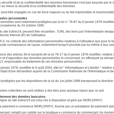
 sécurité et de la confidentialité des données transmises n'est pas assurée par le s
r au mieux la sécurité et la confidentialité des données.
e peut être engagée en cas de force majeure ou du fait imprévisible et insurmontabl
onnées personnelles
onnelles sont notamment protégées par la loi n° 78-87 du 6 janvier 1978 modifiée, 
 Européenne du 24 octobre 1995.
 du site tcdirect.fr, peuvent être recueillies : l'URL des liens par l'intermédiaire desqu
tocole Internet (IP) de l'utilisateur.
.S. ne collecte des informations personnelles relatives à l'utilisateur que pour le bes
toute connaissance de cause, notamment lorsqu'il procède par lui-même à leur saisie. Il
s des articles 38 et suivants de la loi 78-17 du 6 janvier 1978 modifiée, relative à l
ation et d’opposition aux données personnelles le concernant, en effectuant sa de
Y, responsable du traitement de ces données personnelles.
anvier 1978, modifiée le 6 août 2004, dite loi " Informatiques et Libertés " relative au
t l'objet d'une déclaration auprès de la Commission Nationale de l'Informatique et d
rotégées par les dispositions de la loi du 1er juillet 1998 transposant la directive
ées collectées ne sont cédées à des tiers pour quelque raison que ce soit.
traitement des données bancaires
gne du site tcdirect.fr est celui mis à disposition et géré par WORLDPAY©.
 de paiement e-commerce WORLDPAY©, fournie par un prestataire de paiement spécial
mmerçant, remplit son caddie sur la boutique e-commerce du commerçant. Au moment d