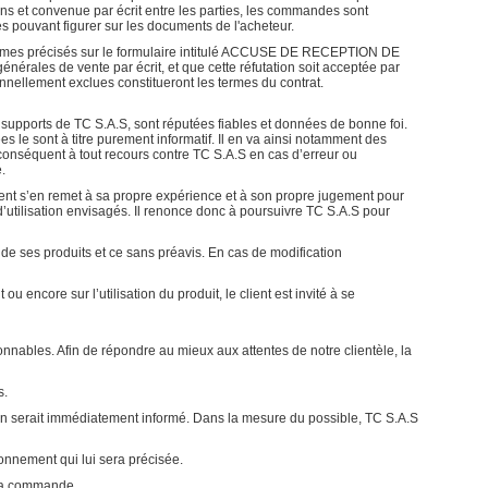
ons et convenue par écrit entre les parties, les commandes sont
s pouvant figurer sur les documents de l'acheteur.
termes précisés sur le formulaire intitulé ACCUSE DE RECEPTION DE
érales de vente par écrit, et que cette réfutation soit acceptée par
nnellement exclues constitueront les termes du contrat.
es supports de TC S.A.S, sont réputées fiables et données de bonne foi.
es le sont à titre purement informatif. Il en va ainsi notamment des
 conséquent à tout recours contre TC S.A.S en cas d’erreur ou
.
ient s’en remet à sa propre expérience et à son propre jugement pour
d’utilisation envisagés. Il renonce donc à poursuivre TC S.A.S pour
 de ses produits et ce sans préavis. En cas de modification
 encore sur l’utilisation du produit, le client est invité à se
ionnables. Afin de répondre au mieux aux attentes de notre clientèle, la
s.
 en serait immédiatement informé. Dans la mesure du possible, TC S.A.S
onnement qui lui sera précisée.
 sa commande.