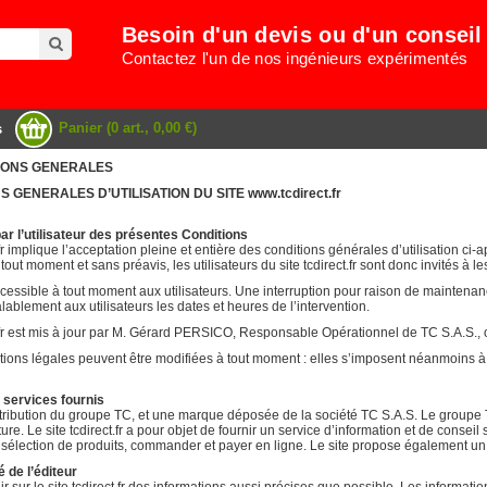
Besoin d'un devis ou d'un conseil
Contactez l'un de nos ingénieurs expérimentés
Panier (0 art., 0,00 €)
s
ITIONS GENERALES
S GENERALES D’UTILISATION DU SITE www.tcdirect.fr
par l’utilisateur des présentes Conditions
t.fr implique l’acceptation pleine et entière des conditions générales d’utilisation ci-
ut moment et sans préavis, les utilisateurs du site tcdirect.fr sont donc invités à l
essible à tout moment aux utilisateurs. Une interruption pour raison de maintenanc
blement aux utilisateurs les dates et heures de l’intervention.
.fr est mis à jour par M. Gérard PERSICO, Responsable Opérationnel de TC S.A.S., 
ons légales peuvent être modifiées à tout moment : elles s’imposent néanmoins à l’uti
s services fournis
istribution du groupe TC, et une marque déposée de la société TC S.A.S. Le groupe 
ure. Le site tcdirect.fr a pour objet de fournir un service d’information et de conseil 
sélection de produits, commander et payer en ligne. Le site propose également un 
é de l’éditeur