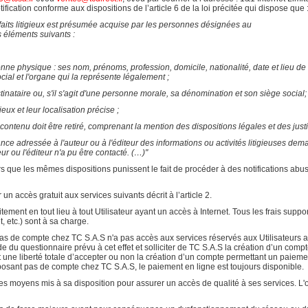
ation conforme aux dispositions de l’article 6 de la loi précitée qui dispose que 
aits litigieux est présumée acquise par les personnes désignées au
les éléments suivants :
rsonne physique : ses nom, prénoms, profession, domicile, nationalité, date et lieu d
ial et l'organe qui la représente légalement ;
tinataire ou, s'il s'agit d'une personne morale, sa dénomination et son siège social;
gieux et leur localisation précise ;
 contenu doit être retiré, comprenant la mention des dispositions légales et des justif
ce adressée à l'auteur ou à l'éditeur des informations ou activités litigieuses demand
eur ou l'éditeur n'a pu être contacté. (…)"
eurs que les mêmes dispositions punissent le fait de procéder à des notifications
r un accès gratuit aux services suivants décrit à l’article 2.
itement en tout lieu à tout Utilisateur ayant un accès à Internet. Tous les frais suppo
t, etc.) sont à sa charge.
 pas de compte chez TC S.A.S n'a pas accès aux services réservés aux Utilisateurs
 l'aide du questionnaire prévu à cet effet et solliciter de TC S.A.S la création d’un c
t une liberté totale d’accepter ou non la création d’un compte permettant un paiemen
sposant pas de compte chez TC S.A.S, le paiement en ligne est toujours disponible.
es moyens mis à sa disposition pour assurer un accès de qualité à ses services. L'o