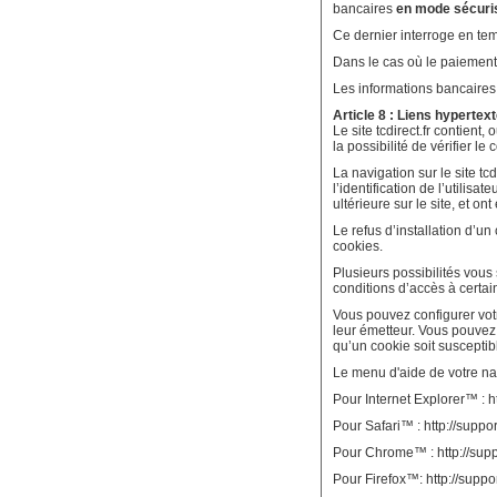
bancaires
en mode sécuris
Ce dernier interroge en temp
Dans le cas où le paiement e
Les informations bancaires
Article 8 : Liens hypertex
Le site tcdirect.fr contient
la possibilité de vérifier l
La navigation sur le site tcd
l’identification de l’utilis
ultérieure sur le site, et o
Le refus d’installation d’un
cookies.
Plusieurs possibilités vous
conditions d’accès à certain
Vous pouvez configurer votr
leur émetteur. Vous pouvez
qu’un cookie soit susceptibl
Le menu d'aide de votre na
Pour Internet Explorer™ : h
Pour Safari™ : http://suppo
Pour Chrome™ : http://su
Pour Firefox™: http://sup