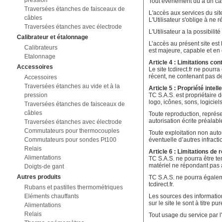
pression
Tout événement dû à un cas
Traversées étanches de faisceaux de
L'accès aux services du sit
câbles
L'Utilisateur s'oblige à ne 
Traversées étanches avec électrode
L'Utilisateur a la possibili
Calibrateur et étalonnage
L’accès au présent site est
Calibrateurs
est majeure, capable et en d
Etalonnage
Article 4 : Limitations co
Accessoires
Le site tcdirect.fr ne pourr
récent, ne contenant pas de
Accessoires
Traversées étanches au vide et à la
Article 5 : Propriété intell
pression
TC S.A.S. est propriétaire d
logo, icônes, sons, logiciels
Traversées étanches de faisceaux de
câbles
Toute reproduction, représen
autorisation écrite préalabl
Traversées étanches avec électrode
Commutateurs pour thermocouples
Toute exploitation non auto
Commutateurs pour sondes Pt100
éventuelle d’autres infract
Relais
Article 6 : Limitations de 
Alimentations
TC S.A.S. ne pourra être ten
matériel ne répondant pas 
Doigts-de gant
Autres produits
TC S.A.S. ne pourra égalem
tcdirect.fr.
Rubans et pastilles thermométriques
Eléments chauffants
Les sources des informations
sur le site le sont à titre p
Alimentations
Relais
Tout usage du service par l