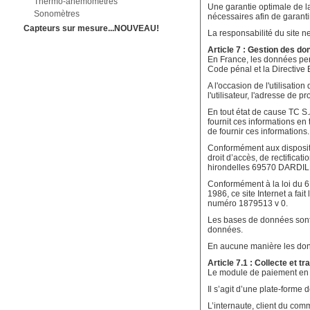
Thermo-anémomètres
Une garantie optimale de la
Sonomètres
nécessaires afin de garanti
Capteurs sur mesure...NOUVEAU!
La responsabilité du site n
Article 7 : Gestion des d
En France, les données pers
Code pénal et la Directive
A l'occasion de l'utilisation
l'utilisateur, l'adresse de pro
En tout état de cause TC S.A
fournit ces informations en 
de fournir ces informations.
Conformément aux disposition
droit d’accès, de rectific
hirondelles 69570 DARDILL
Conformément à la loi du 6 j
1986, ce site Internet a fai
numéro 1879513 v 0.
Les bases de données sont p
données.
En aucune manière les donn
Article 7.1 : Collecte et 
Le module de paiement en li
Il s’agit d’une plate-forme
L’internaute, client du co